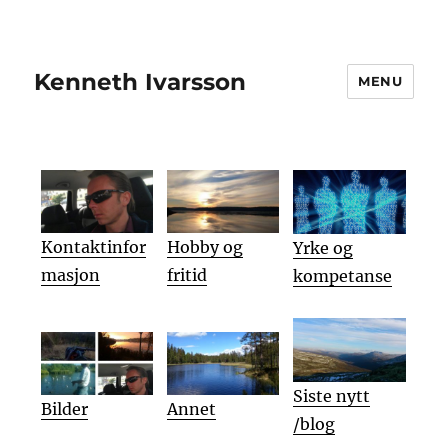
Kenneth Ivarsson
MENU
Kontaktinfor
Hobby og
Yrke og
masjon
fritid
kompetanse
Siste nytt
Bilder
Annet
/blog