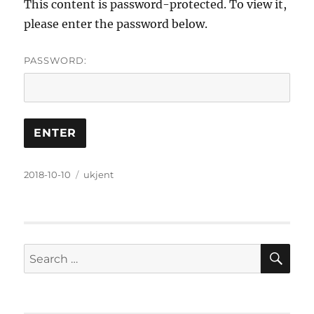
This content is password-protected. To view it,
please enter the password below.
PASSWORD:
Posted
Categories
2018-10-10
ukjent
on
SE
Search
for: