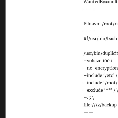
WantedBy=multi
——
Filnavn: /root/
——
#!/usr/bin/bash
/usr/bin/duplicit
–volsize 100 \
–no-encryption
–include ‘/etc’ \
–include ‘/root/
–exclude ‘**’ / 
-v5 \
file:///z/backu
——