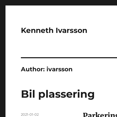
Kenneth Ivarsson
Author:
ivarsson
Bil plassering
Parkerin
Posted
2021-01-02