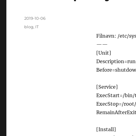
Posted
2019-10-06
on
Categories
blog
,
IT
Filnavn: /etc/s
——
[Unit]
Description=run
Before=shutdown
[Service]
ExecStart=/bin/
ExecStop=/root
RemainAfterExi
[Install]