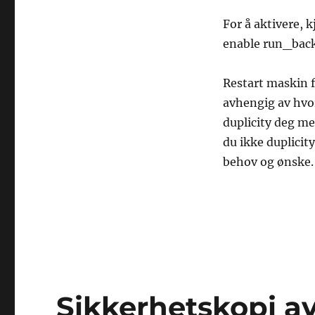
For å aktivere,
enable run_back
Restart maskin fo
avhengig av hvor
duplicity deg me
du ikke duplicity
behov og ønske.
Sikkerhetskopi av