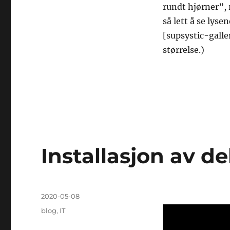
rundt hjørner”, 
så lett å se lyse
[supsystic-galle
størrelse.)
Installasjon av de
Posted
2020-05-08
on
Categories
blog
,
IT