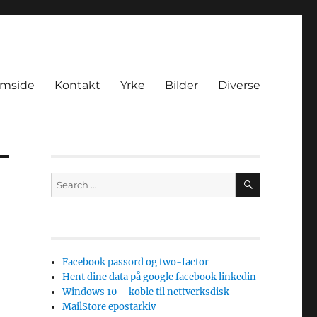
amside
Kontakt
Yrke
Bilder
Diverse
SEARCH
Search
for:
Facebook passord og two-factor
Hent dine data på google facebook linkedin
Windows 10 – koble til nettverksdisk
MailStore epostarkiv