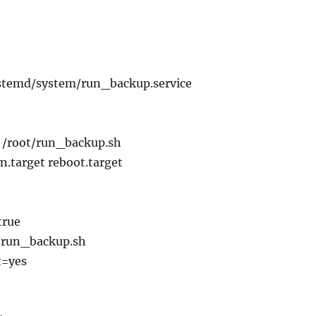
ystemd/system/run_backup.service
 /root/run_backup.sh
.target reboot.target
true
/run_backup.sh
t=yes