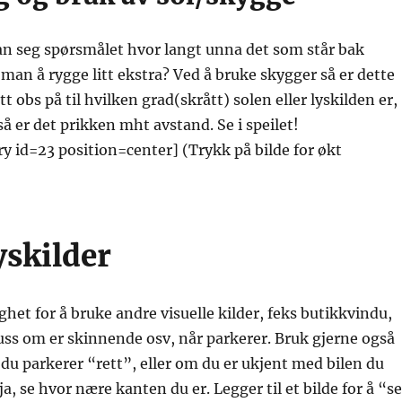
man seg spørsmålet hvor langt unna det som står bak
r man å rygge litt ekstra? Ved å bruke skygger så er dette
itt obs på til hvilken grad(skrått) solen eller lyskilden er,
å er det prikken mht avstand. Se i speilet!
ry id=23 position=center] (Trykk på bilde for økt
yskilder
ghet for å bruke andre visuelle kilder, feks butikkvindu,
uss om er skinnende osv, når parkerer. Bruk gjerne også
m du parkerer “rett”, eller om du er ukjent med bilen du
 ja, se hvor nære kanten du er. Legger til et bilde for å “se