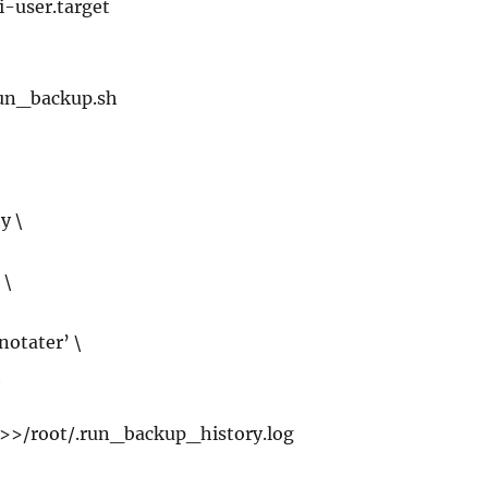
-user.target
run_backup.sh
y \
 \
notater’ \
\
p >>/root/.run_backup_history.log