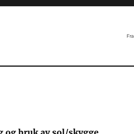
Fr
g og bruk av sol/skygge