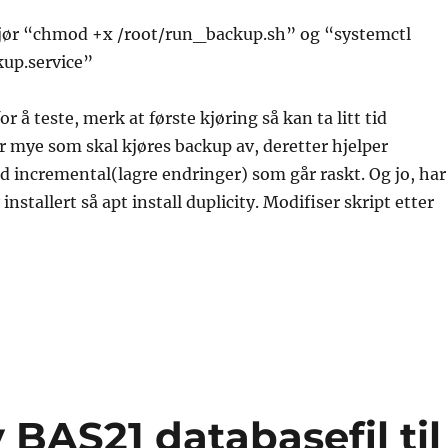
 kjør “chmod +x /root/run_backup.sh” og “systemctl
up.service”
r å teste, merk at første kjøring så kan ta litt tid
 mye som skal kjøres backup av, deretter hjelper
d incremental(lagre endringer) som går raskt. Og jo, har
 installert så apt install duplicity. Modifiser skript etter
 BAS21 databasefil til