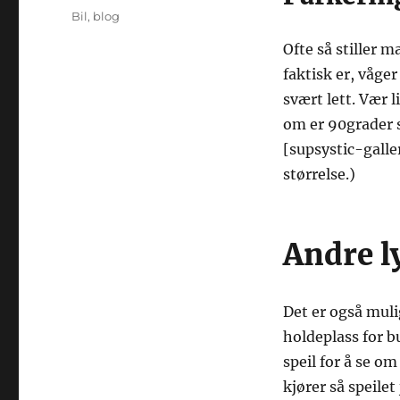
on
Categories
Bil
,
blog
Ofte så stiller 
faktisk er, våge
svært lett. Vær l
om er 90grader s
[supsystic-galle
størrelse.)
Andre l
Det er også muli
holdeplass for b
speil for å se o
kjører så speilet