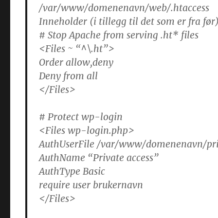
/var/www/domenenavn/web/.htaccess
Inneholder (i tillegg til det som er fra før
# Stop Apache from serving .ht* files
<Files ~ “^\.ht”>
Order allow,deny
Deny from all
</Files>
# Protect wp-login
<Files wp-login.php>
AuthUserFile /var/www/domenenavn/pri
AuthName “Private access”
AuthType Basic
require user brukernavn
</Files>