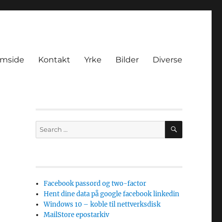
amside
Kontakt
Yrke
Bilder
Diverse
SEARCH
Search
for:
Facebook passord og two-factor
Hent dine data på google facebook linkedin
Windows 10 – koble til nettverksdisk
MailStore epostarkiv